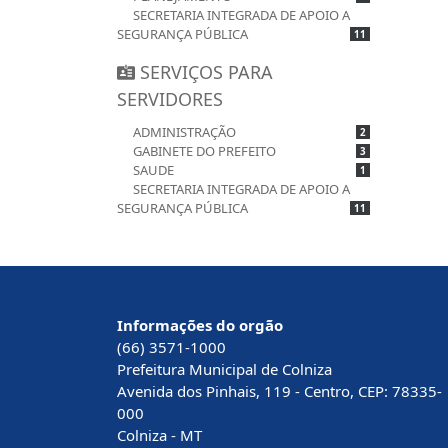
SECRETARIA INTEGRADA DE APOIO A
SEGURANÇA PÚBLICA
11
SERVIÇOS PARA
SERVIDORES
ADMINISTRAÇÃO
2
GABINETE DO PREFEITO
3
SAUDE
1
SECRETARIA INTEGRADA DE APOIO A
SEGURANÇA PÚBLICA
11
Informações do orgão
(66) 3571-1000
Prefeitura Municipal de Colniza
Avenida dos Pinhais, 119 - Centro, CEP: 78335-
000
Colniza - MT