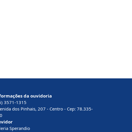
formações da ouvidoria
6) 3571-1315
enida dos Pinhais, 207 - Centro - Cep: 78.335-
0
vidor
leria Sperandio