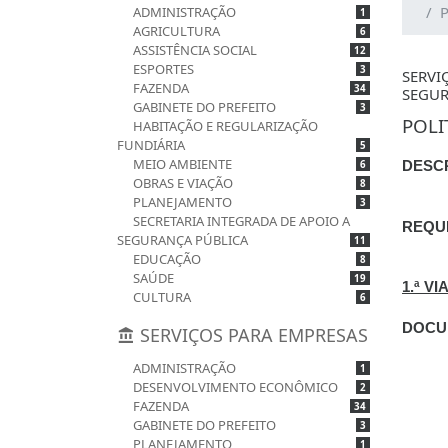
P
ADMINISTRAÇÃO
1
AGRICULTURA
6
ASSISTÊNCIA SOCIAL
12
ESPORTES
3
SERVI
FAZENDA
34
SEGUR
GABINETE DO PREFEITO
3
POLI
HABITAÇÃO E REGULARIZAÇÃO
FUNDIÁRIA
5
MEIO AMBIENTE
DESC
6
OBRAS E VIAÇÃO
8
PLANEJAMENTO
3
SECRETARIA INTEGRADA DE APOIO A
REQU
SEGURANÇA PÚBLICA
11
EDUCAÇÃO
8
SAÚDE
19
1.ª V
CULTURA
6
DOCU
SERVIÇOS PARA EMPRESAS
ADMINISTRAÇÃO
1
DESENVOLVIMENTO ECONÔMICO
2
FAZENDA
34
GABINETE DO PREFEITO
3
PLANEJAMENTO
1