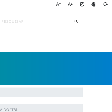
a
A DO ITBI